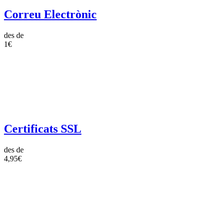
Correu Electrònic
des de
1€
Certificats SSL
des de
4,95€